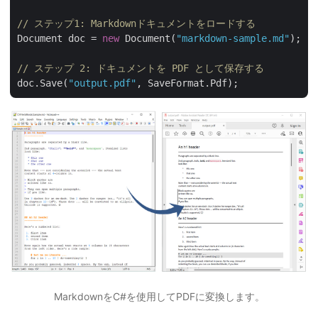
// ステップ1: Markdownドキュメントをロードする
Document doc = 
new
 Document(
"markdown-sample.md"
);

// ステップ 2: ドキュメントを PDF として保存する
doc.Save(
"output.pdf"
MarkdownをC#を使用してPDFに変換します。