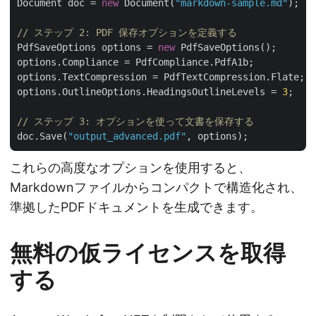
Document doc = 
new
 Document(
"markdown-sample.md"
);

// ステップ 2: PDF 保存オプションを定義する
PdfSaveOptions options = 
new
 PdfSaveOptions();

options.Compliance = PdfCompliance.PdfA1b;

options.TextCompression = PdfTextCompression.Flate;

options.OutlineOptions.HeadingsOutlineLevels = 
3
;

// ステップ 3: オプションを使って文書を保存する
doc.Save(
"output_advanced.pdf"
これらの高度なオプションを使用すると、
Markdownファイルからコンパクトで構造化され、
準拠したPDFドキュメントを生成できます。
無料の仮ライセンスを取得
する