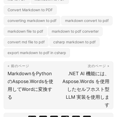
Convert Markdown to PDF
converting markdown to pdf
markdown convert to pdf
markdown file to pdf
markdown to pdf converter
convert md file to pdf
csharp markdown to pdf
export markdown to pdf in csharp
« 前のページ
次のページ »
MarkdownをPython
.NET AI 機能には、
のAspose.Wordsを使
Aspose.Words を使用
用してWordに変換す
したセルフホスト型
る
LLM 実装を使用しま
す