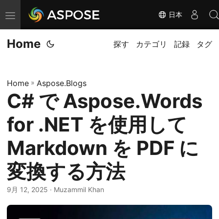
日本
ナ
ビ
Home
ゲ
探す
カテゴリ
記録
タグ
ー
シ
Home
»
Aspose.Blogs
ョ
C# で Aspose.Words
ン
の
for .NET を使用して
切
替
Markdown を PDF に
変換する方法
9月 12, 2025
· Muzammil Khan