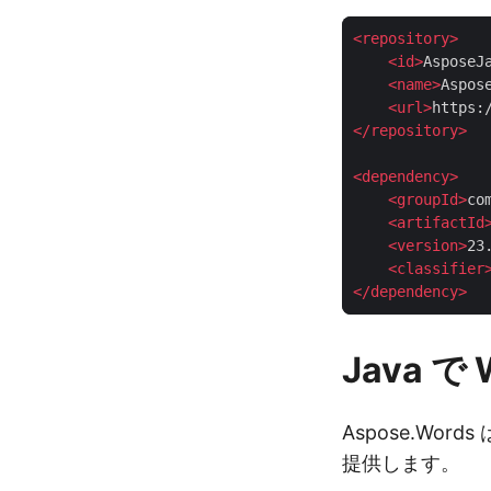
<
repository
>
<
id
>
AsposeJ
<
name
>
Aspos
<
url
>
https:
</
repository
>
<
dependency
>
<
groupId
>
co
<
artifactId
<
version
>
23
<
classifier
</
dependency
>
Java 
Aspose.Wo
提供します。