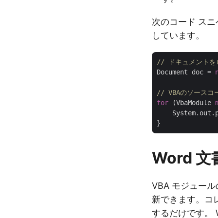
次のコード スニペ
しています。
// ドキュメント
Document doc = 
// VBAのソース
for
 (VbaModule 
    System.out.
Word 
VBA モジュー
新できます。コレ
するだけです。 