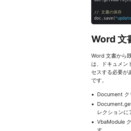
// 文書の保存
doc.save(
"updat
Word 
Word 文書か
は、ドキュメン
セスする必要があ
です。
Document
Document.
レクションに
VbaModu
す。