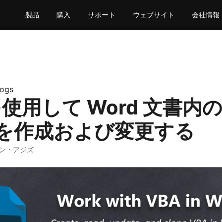
製品
購入
サポート
ウェブサイト
会社情報
logs
 を使用して Word 文書内の
を作成および変更する
マン・アジズ