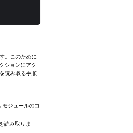
ます。このために
レクションにアク
ロを読み取る手順
、VBA モジュールのコ
ルを読み取りま