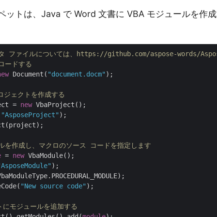
ットは、Java で Word 文書に VBA モジュールを
ファイルについては、https://github.com/aspose-words/Asp
をロードする
new
 Document(
"document.docm"
);

 プロジェクトを作成する
ect = 
new
 VbaProject();

(
"AsposeProject"
);

t(project);

ールを作成し、マクロのソース コードを指定します
e
 = 
new
"AsposeModule"
eCode(
"New source code"
);

クトにモジュールを追加する
ct().getModules().add(
module
);
