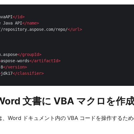
avaAPI
</
id
>
e Java API
</
name
>
//repository.aspose.com/repo/
</
url
>
m.aspose
</
groupId
>
>
aspose-words
</
artifactId
>
.8
</
version
>
>
jdk17
</
classifier
>
で Word 文書に VBA マクロを作
rds は、Word ドキュメント内の VBA コードを操作する