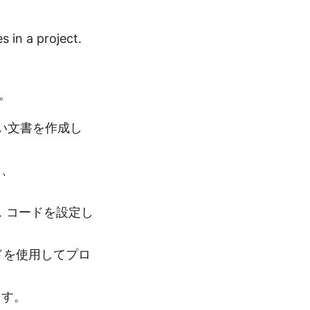
 in a project.
う。
しい文書を作成し
し、
ス コードを設定し
) メソッドを使用してプロ
ます。