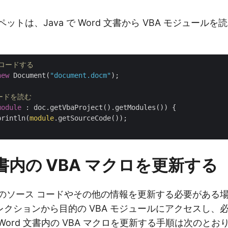
ットは、Java で Word 文書から VBA モジュール
をロードする
new
 Document(
"document.docm"
);

コードを読む
module
 : doc.getVbaProject().getModules()) {

println(
module
.getSourceCode());

文書内の VBA マクロを更新する
ルのソース コードやその他の情報を更新する必要がある
クションから目的の VBA モジュールにアクセスし、
Word 文書内の VBA マクロを更新する手順は次のとお