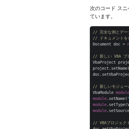
次のコード スニペ
ています。
// 完全な例とデータ 
// ドキュメント
Document doc = 
// 新しい VBA
VbaProject proj
project.setName
doc.setVbaProjec
// 新しいモジュ
VbaModule 
modul
module
.setName(
module
module
.setSourc
// VBAプロジェ
doc.getVbaProje