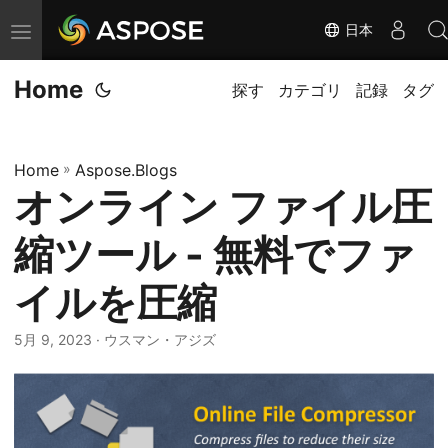
日本
ナ
ビ
Home
ゲ
探す
カテゴリ
記録
タグ
ー
シ
Home
»
Aspose.Blogs
ョ
オンライン ファイル圧
ン
の
縮ツール - 無料でファ
切
替
イルを圧縮
5月 9, 2023
· ウスマン・アジズ