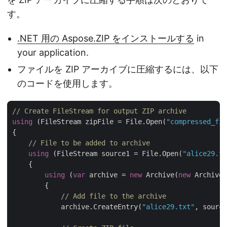
す。
.NET 用の Aspose.ZIP をインストールする
in
your application.
ファイルを ZIP アーカイブに圧縮するには、以下
のコードを使用します。
// Create FileStream for output ZIP archive
using
 (FileStream zipFile = File.Open(
"compressed_fil
{

// File to be added to archive
using
 (FileStream source1 = File.Open(
"alice29.tx
    {

using
 (
var
 archive = 
new
 Archive(
new
 ArchiveE
        {

// Add file to the archive
            archive.CreateEntry(
"alice29.txt"
, source