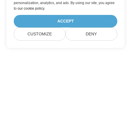
personalization, analytics, and ads. By using our site, you agree
to
our cookie policy
.
ACCEPT
CUSTOMIZE
DENY
Aspose製品アップデートを購読する
メールボックスに直接配信される月刊ニュースレターとオファーを
入手してください。
送信