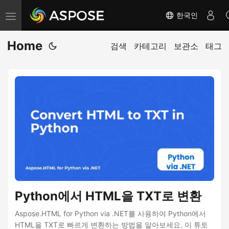
한국인
탐
색
Home
전
검색
카테고리
보관소
태그
환
Python에서 HTML을 TXT로 변환
Aspose.HTML for Python via .NET를 사용하여 Python에서
HTML을 TXT로 빠르게 변환하는 방법을 알아보세요. 이 튜토