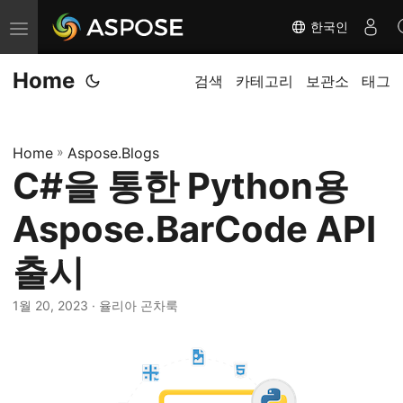
한국인
탐
색
Home
전
검색
카테고리
보관소
태그
환
Home
»
Aspose.Blogs
C#을 통한 Python용
Aspose.BarCode API
출시
1월 20, 2023
· 율리아 곤차룩