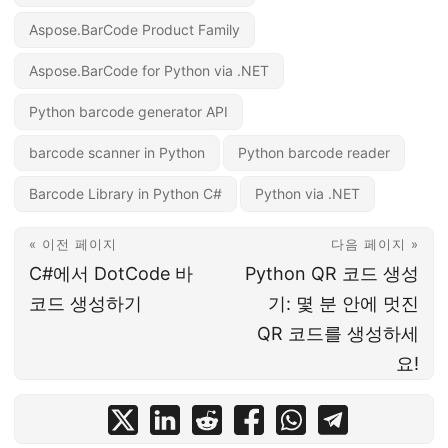
Aspose.BarCode Product Family
Aspose.BarCode for Python via .NET
Python barcode generator API
barcode scanner in Python
Python barcode reader
Barcode Library in Python C#
Python via .NET
« 이전 페이지
다음 페이지 »
C#에서 DotCode 바
Python QR 코드 생성
코드 생성하기
기: 몇 분 안에 멋진
QR 코드를 생성하세
요!