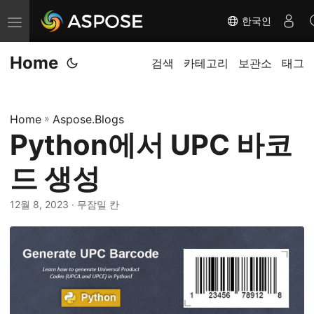
한국인
탐
색
Home
전
검색
카테고리
보관소
태그
환
Home
»
Aspose.Blogs
Python에서 UPC 바코
드 생성
12월 8, 2023
· 무잠밀 칸