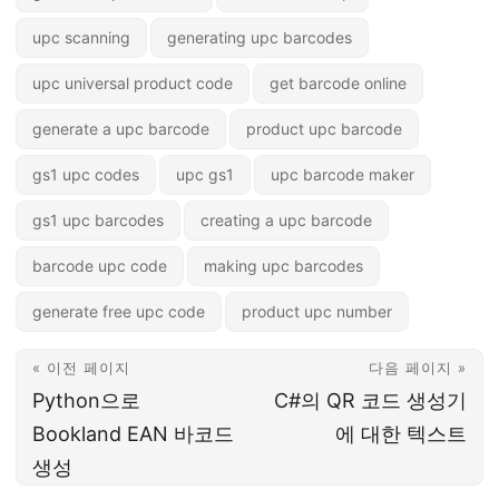
upc scanning
generating upc barcodes
upc universal product code
get barcode online
generate a upc barcode
product upc barcode
gs1 upc codes
upc gs1
upc barcode maker
gs1 upc barcodes
creating a upc barcode
barcode upc code
making upc barcodes
generate free upc code
product upc number
« 이전 페이지
다음 페이지 »
Python으로
C#의 QR 코드 생성기
Bookland EAN 바코드
에 대한 텍스트
생성