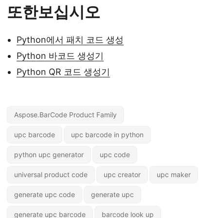
또한보십시오
Python에서 패치 코드 생성
Python 바코드 생성기
Python QR 코드 생성기
Aspose.BarCode Product Family
upc barcode
upc barcode in python
python upc generator
upc code
universal product code
upc creator
upc maker
generate upc code
generate upc
generate upc barcode
barcode look up