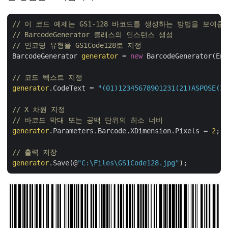
// 이 코드 예제는 GS1-128 바코드를 생성하는 방법을 보여줍
// BarcodeGenerator 클래스의 인스턴스 생성
// 인코딩 유형을 GS1Code128로 지정
BarcodeGenerator 
generator
 = 
new
 BarcodeGenerator(Enc
// 코드 텍스트 지정
generator
.CodeText = 
"(01)12345678901231(21)ASPOSE(30
// X 차원 지정 
// 바코드 막대 또는 공백 단위의 최소 너비
generator
.Parameters.Barcode.XDimension.Pixels = 
2
;

// 출력 저장
generator
.Save(@
"C:\Files\GS1Code128.jpg"