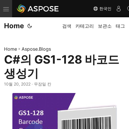
한국인
탐
색
Home
전
검색
카테고리
보관소
태그
환
Home
»
Aspose.Blogs
C#의 GS1-128 바코드
생성기
10월 20, 2022
· 무잠밀 칸