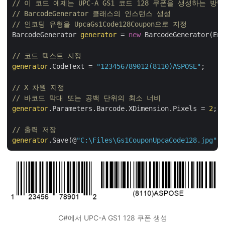
// 이 코드 예제는 UPC-A GS1 코드 128 쿠폰을 생성하는 
// BarcodeGenerator 클래스의 인스턴스 생성
// 인코딩 유형을 UpcaGs1Code128Coupon으로 지정
BarcodeGenerator 
generator
 = 
new
 BarcodeGenerator(Enc
// 코드 텍스트 지정
generator
.CodeText = 
"123456789012(8110)ASPOSE"
;

// X 차원 지정 
// 바코드 막대 또는 공백 단위의 최소 너비
generator
.Parameters.Barcode.XDimension.Pixels = 
2
;

// 출력 저장
generator
.Save(@
"C:\Files\Gs1CouponUpcaCode128.jpg"
C#에서 UPC-A GS1 128 쿠폰 생성