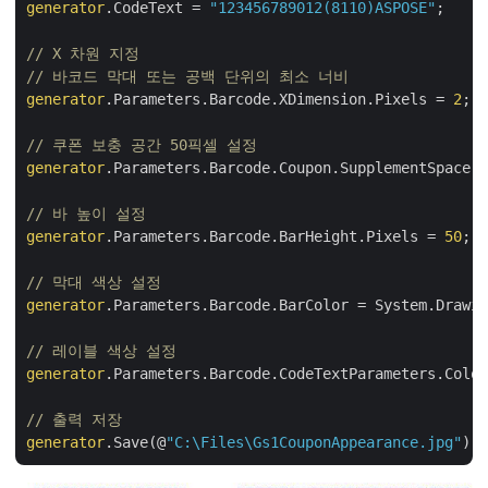
generator
.CodeText = 
"123456789012(8110)ASPOSE"
;

// X 차원 지정 
// 바코드 막대 또는 공백 단위의 최소 너비
generator
.Parameters.Barcode.XDimension.Pixels = 
2
;

// 쿠폰 보충 공간 50픽셀 설정
generator
.Parameters.Barcode.Coupon.SupplementSpace.P
// 바 높이 설정
generator
.Parameters.Barcode.BarHeight.Pixels = 
50
;

// 막대 색상 설정
generator
.Parameters.Barcode.BarColor = System.Drawin
// 레이블 색상 설정
generator
.Parameters.Barcode.CodeTextParameters.Color
// 출력 저장
generator
.Save(@
"C:\Files\Gs1CouponAppearance.jpg"