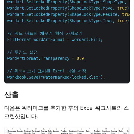
wordart.SetLockedProperty(ShapeLockType.ShapeType,
tr
wordart.SetLockedProperty(ShapeLockType.Move,
true
);
wordart.SetLockedProperty(ShapeLockType.Resize,
true
)
wordart.SetLockedProperty(ShapeLockType.Text,
true
);
//
워드
아트의
채우기
형식
가져오기
FillFormat
wordArtFormat
=
wordart.Fill;
//
투명도
설정
wordArtFormat.Transparency
=
0.9
;
//
워터마크가
표시된
Excel
파일
저장
workbook.Save("Watermarked-locked.xlsx");
산출
다음은 워터마크를 추가한 후의 Excel 워크시트의 스
크린샷입니다.