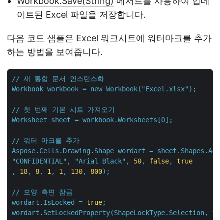
Workbook.Save(String)
메서드를 사용하여 업데
이트된 Excel 파일을 저장합니다.
다음 코드 샘플은 Excel 워크시트에 워터마크를 추가
하는 방법을 보여줍니다.
//
새
통합
문서
인스턴스화
Workbook
workbook
=
new
Workbook("Excel.xlsx");
//
첫
번째
기본
시트
가져오기
Worksheet
sheet
=
workbook.Worksheets[0];
//
워터
마크를
추가
Aspose.Cells.Drawing.Shape
wordart
=
sheet.Shapes.Add
"CONFIDENTIAL"
,
"Arial Black"
,
50
,
false
,
true
,
18
,
8
,
1
,
1
,
130
,
800
);
//
모양
측면
잠금
wordart.IsLocked
=
true
;
wordart.SetLockedProperty(ShapeLockType.Selection,
tr