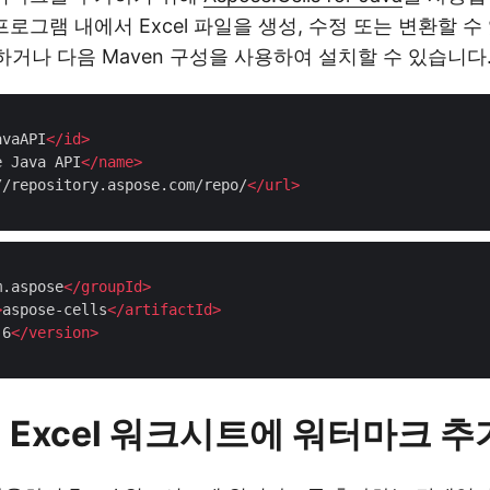
 프로그램 내에서 Excel 파일을 생성, 수정 또는 변환할 수 
하거나 다음 Maven 구성을 사용하여 설치할 수 있습니다
avaAPI
</
id
>
e Java API
</
name
>
//repository.aspose.com/repo/
</
url
>
m.aspose
</
groupId
>
>
aspose-cells
</
artifactId
>
.6
</
version
>
서 Excel 워크시트에 워터마크 추