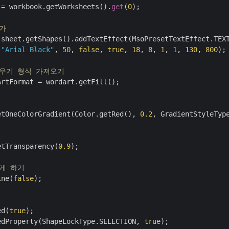
 = workbook.getWorksheets().
get
(
0
);

추가
 sheet.getShapes().addTextEffect(MsoPresetTextEffect.TEX
"Arial Black"
, 
50
, 
false
, 
true
, 
18
, 
8
, 
1
, 
1
, 
130
, 
800
);

채우기 형식 가져오기
rtFormat = wordart.getFill();

etOneColorGradient(Color.getRed(), 
0.2
, GradientStyleTyp
etTransparency(
0.9
);

않게 하기
ine(
false
);

ed(
true
);

edProperty(ShapeLockType.SELECTION, 
true
);
