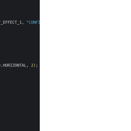
T_EFFECT_1, 
"CONFIDENTIAL"
,

e.HORIZONTAL, 
2
);
