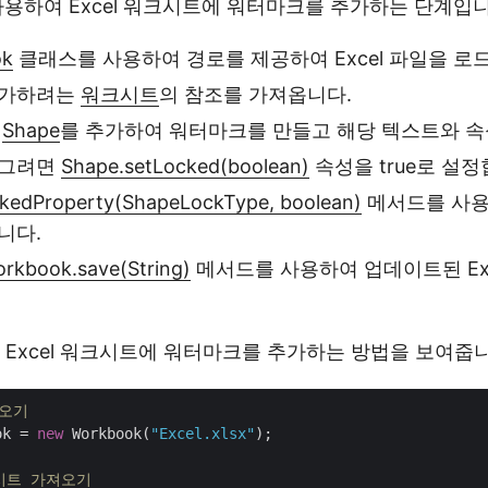
 사용하여 Excel 워크시트에 워터마크를 추가하는 단계입니
ok
클래스를 사용하여 경로를 제공하여 Excel 파일을 로
추가하려는
워크시트
의 참조를 가져옵니다.
새
Shape
를 추가하여 워터마크를 만들고 해당 텍스트와 속
잠그려면
Shape.setLocked(boolean)
속성을 true로 설정
kedProperty(ShapeLockType, boolean)
메서드를 사용
니다.
rkbook.save(String)
메서드를 사용하여 업데이트된 Exc
 Excel 워크시트에 워터마크를 추가하는 방법을 보여줍니
러오기
ok = 
new
 Workbook(
"Excel.xlsx"
);

 시트 가져오기