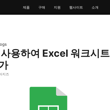
제품
구매
지원
웹사이트
소개
logs
를 사용하여 Excel 워크시
가
 아지즈