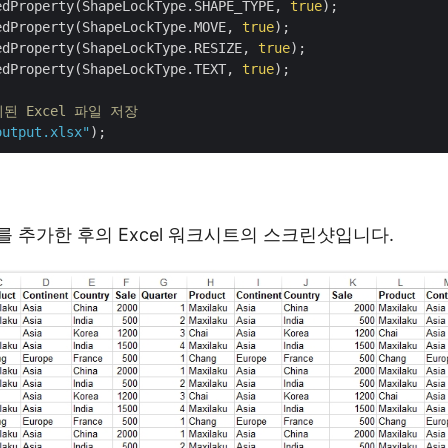
edProperty(ShapeLockType.SHAPE_TYPE, 
true
);

edProperty(ShapeLockType.MOVE, 
true
);

edProperty(ShapeLockType.RESIZE, 
true
);

edProperty(ShapeLockType.TEXT, 
true
);

된 Excel 파일 저장
output.xlsx"
 추가한 후의 Excel 워크시트의 스크린샷입니다.