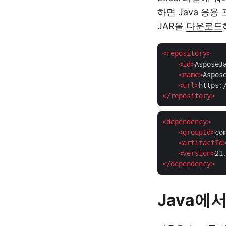
하면 Java 응용
JAR을
다운로드
<
repository
>
<
id
>
AsposeJ
<
name
>
Aspos
<
url
>
https:
</
repository
>
<
dependency
>
<
groupId
>
co
<
artifactId
<
version
>
21
</
dependency
>
Java에