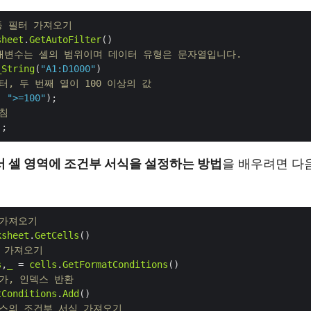
동 필터 가져오기
sheet
.
GetAutoFilter
매개변수는 셀의 범위이며 데이터 유형은 문자열입니다.
_String
(
"A1:D1000"
터, 두 번째 열이 100 이상의 값
, 
">=100"
고침
에서 셀 영역에 조건부 서식을 설정하는 방법
을 배우려면 다
 가져오기
ksheet
.
GetCells
건 가져오기
s
,
_
 = 
cells
.
GetFormatConditions
추가, 인덱스 반환
tConditions
.
Add
덱스의 조건부 서식 가져오기