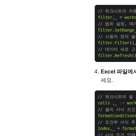
// 워크시트의 자
filter
,
_
 = 
work
// 범위 설정, 
filter
.
SetRange
// 사용자 정의 필
filter
.
Filter
(
1
// 데이터 새로 
filter
.
Refresh
Excel 파일
세요.
// 워크시트의 셀
cells
 ,
_
:=
wor
// 셀의 서식 조
formatCondition
// 조건부 서식 
index
,
_
 = 
forma
// 서식 조건 인