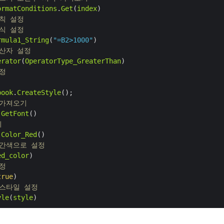
ormatConditions
.
Get
(
index
규칙 설정
수식 설정
rmula1_String
(
"=B2>1000"
연산자 설정
erator
(
OperatorType_GreaterThan
설정
book
.
CreateStyle
 가져오기
.
GetFont
기
Color_Red
빨간색으로 설정
ed_color
설정
true
 스타일 설정
yle
(
style