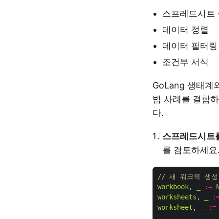
스프레드시트 
데이터 정렬
데이터 필터링
조건부 서식
GoLang 생태계와 
범 사례를 결합하
다.
스프레드시트를
를 검토하세요
// 새 워크북 생
workbook
, 
_
:=
worksheets
, 
_
:
worksheet
, 
_
:=