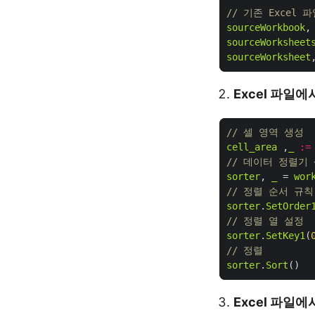
// 기존 Excel
sourceWorkbook
,
sourceWorksheet
sourceWorksheet
Excel 파일
// 셀 영역 생성
cell_area
 ,
_
:=
// 데이터 정렬기
sorter
, 
_
 = 
wor
// 정렬 순서 규칙
sorter
.
SetOrder
// 정렬 열 설정
sorter
.
SetKey1
(
// 정렬
sorter
.
Sort
Excel 파일