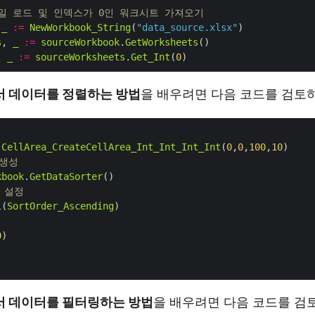
 파일 로드 및 인덱스가 0인 워크시트 가져오기
 
_
:=
NewWorkbook_String
(
"data_source.xlsx"
s
, 
_
:=
sourceWorkbook
.
GetWorksheets
, 
_
:=
sourceWorksheets
.
Get_Int
(
0
에서 데이터를 정렬하는 방법
을 배우려면 다음 코드를 검토
CellArea_CreateCellArea_Int_Int_Int_Int
(
0
,
0
,
100
,
10
 생성
kbook
.
GetDataSorter
 설정
1
(
SortOrder_Ascending
0
에서 데이터를 필터링하는 방법
을 배우려면 다음 코드를 검