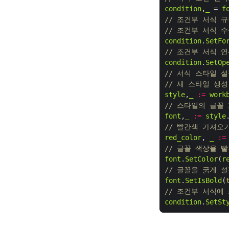
condition
,
_
 = 
f
// 조건부 서식 
// 조건부 서식 
condition
.
SetFo
// 조건부 서식 
condition
.
SetOp
// 서식 스타일 
// 새 스타일 생성
style
,
_
:=
work
// 스타일의 글꼴
font
,
_
:=
style
// 빨간색 가져오
red_color
, 
_
:=
// 글꼴 색상을 
font
.
SetColor
(
r
// 글꼴을 굵게 
font
.
SetIsBold
(
// 조건부 서식에
condition
.
SetSt