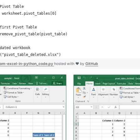
Pivot Table
 worksheet.pivot_tables[0]
first Pivot Table
remove_pivot_table(pivot_table)
dated workbook
("pivot_table_deleted.xlsx")
from-excel-in-python_code.py
hosted with ❤ by
GitHub