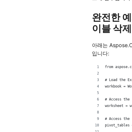
완전한 예제
이블 삭제
아래는 Aspose
입니다:
from aspose.c
# Load the Ex
workbook = Wo
# Access the 
worksheet = w
# Access the 
pivot_tables 