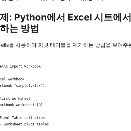
: Python에서 Excel 시트에
하는 방법
.Cells를 사용하여 피벗 테이블을 제거하는 방법을 보여주
ells import Workbook
cel workbook
rkbook("sample1.xlsx")
first worksheet
orkbook.worksheets[0]
Pivot Table collection
= worksheet.pivot_tables