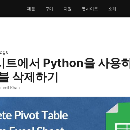
제품
구매
지원
웹사이트
소개
logs
l 시트에서 Python을 사용
블 삭제하기
mmil Khan