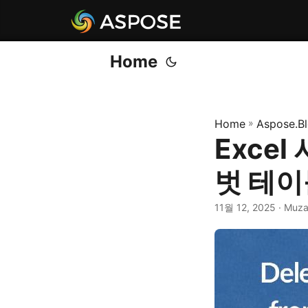
Home
Home
»
Aspose.B
Exce
벗 테이
11월 12, 2025
· Muza