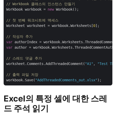
// Workbook 클래스의 인스턴스 만들기
Workbook workbook = 
new
 Workbook();

// 첫 번째 워크시트에 액세스
Worksheet worksheet = workbook.Worksheets[
0
];

// 작성자 추가
var
 authorIndex = workbook.Worksheets.ThreadedComment
var
 author = workbook.Worksheets.ThreadedCommentAutho
// 스레드 댓글 추가
worksheet.Comments.AddThreadedComment(
"A1"
, 
"Test Thr
// 출력 파일 저장
workbook.Save(
"AddThreadedComments_out.xlsx"
Excel의 특정 셀에 대한 스레
드 주석 읽기