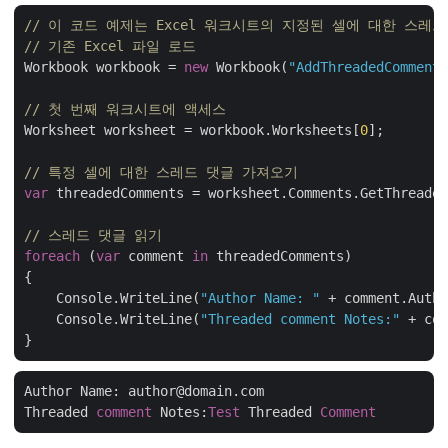
// 이 코드 예제는 Excel 워크시트의 지정된 셀에 대한 스레
// 기존 Excel 파일 로드
Workbook workbook = 
new
 Workbook(
"AddThreadedComments
// 첫 번째 워크시트에 액세스
Worksheet worksheet = workbook.Worksheets[
0
];

// 특정 셀에 대한 스레드 댓글 가져오기
var
 threadedComments = worksheet.Comments.GetThreaded
// 스레드 댓글 읽기
foreach
 (
var
 comment 
in
 threadedComments)

{

    Console.WriteLine(
"Author Name: "
 + comment.Autho
    Console.WriteLine(
"Threaded comment Notes:"
 + com
Author Name: author@domain.com

Threaded 
comment
 Notes:
Test
 Threaded 
Comment