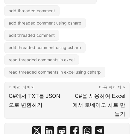
add threaded comment
add threaded comment using csharp
edit threaded comment
edit threaded comment using csharp
read threaded comments in excel
read threaded comments in excel using csharp
« 이전 페이지
다음 페이지 »
C#에서 TXT를 JSON
C#을 사용하여 Excel
으로 변환하기
에서 토네이도 차트 만
들기