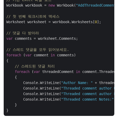
Workbook workbook = 
new
 Workbook(
"AddThreadedComments
// 첫 번째 워크시트에 액세스
Worksheet worksheet = workbook.Worksheets[
0
];

// 댓글 다 받아라
var
 comments = worksheet.Comments;

// 스레드 댓글을 모두 읽어보세요.
foreach
 (
var
 comment 
in
 comments)

{ 

// 스레드된 댓글 처리
foreach
 (
var
 threadedComment 
in
 comment.ThreadedC
    {

        Console.WriteLine(
"Author Name: "
 + threadedC
        Console.WriteLine(
"Threaded comment author Us
        Console.WriteLine(
"Threaded comment author Pr
        Console.WriteLine(
"Threaded comment Notes:"
 +
    }
