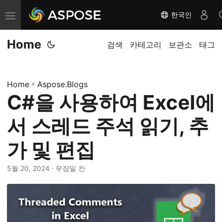
한국인
탐
색
Home
전
검색
카테고리
보관소
태그
환
Home
»
Aspose.Blogs
C#을 사용하여 Excel에
서 스레드 주석 읽기, 추
가 및 편집
5월 20, 2024
· 무잠밀 칸