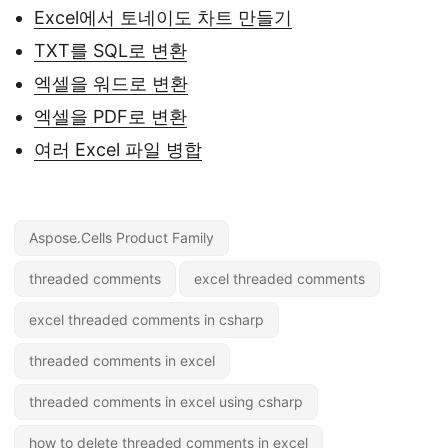
Excel에서 토네이도 차트 만들기
TXT를 SQL로 변환
엑셀을 워드로 변환
엑셀을 PDF로 변환
여러 Excel 파일 병합
Aspose.Cells Product Family
threaded comments
excel threaded comments
excel threaded comments in csharp
threaded comments in excel
threaded comments in excel using csharp
how to delete threaded comments in excel