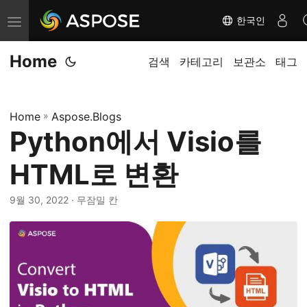
한국인
탐
색
Home
전
검색
카테고리
보관소
태그
환
Home
»
Aspose.Blogs
Python에서 Visio를
HTML로 변환
9월 30, 2022
· 무잠밀 칸