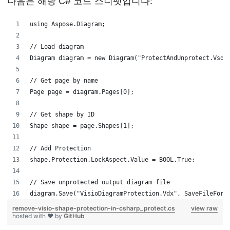
다음은 해당 C# 코드 스니펫입니다:
using Aspose.Diagram;
// Load diagram
Diagram diagram = new Diagram("ProtectAndUnprotect.Vsd"
// Get page by name
Page page = diagram.Pages[0];
// Get shape by ID
Shape shape = page.Shapes[1];
// Add Protection
shape.Protection.LockAspect.Value = BOOL.True;
// Save unprotected output diagram file
diagram.Save("VisioDiagramProtection.Vdx", SaveFileForm
remove-visio-shape-protection-in-csharp_protect.cs
view raw
hosted with ❤ by
GitHub