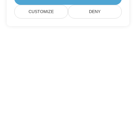
CUSTOMIZE
DENY
Aspose 제품 업데이트 구독
월간 뉴스레터 및 제안을 사서함으로 직접 받으십시오.
제출