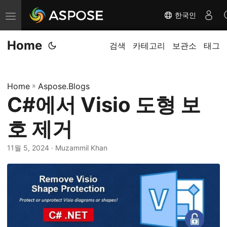
한국인
탐
색
Home
전
검색
카테고리
보관소
태그
환
Home
»
Aspose.Blogs
C#에서 Visio 도형 보
호 제거
11월 5, 2024
· Muzammil Khan