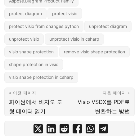
Aspose.Diagram Product Family
protect diagram
protect visio
protect visio from changes python
unprotect diagram
unprotect visio
unprotect visio in csharp
visio shape protection
remove visio shape protection
shape protection in visio
visio shape protection in csharp
« 이전 페이지
다음 페이지 »
파이썬에서 비지오 도
Visio VSDX를 PDF로
형 데이터 읽기
변환하는 방법