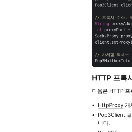
Pop3Client clie
// 프록시 주소,
String
 proxyAdd
int
 proxyPort =
SocksProxy prox
client.setProxy(
// 사서함 액세스
HTTP 프록
다음은 HTTP 
HttpProxy
개체
Pop3Client
클
니다.