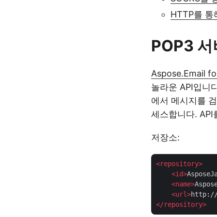
HTTP를 통
POP3 서
Aspose.Email fo
놀라운 API입니다
에서 메시지를 검
세스합니다. AP
저장소:
<
repository
>
<
id
>
AsposeJ
<
name
>
Aspos
<
url
>
http:/
</
repository
>