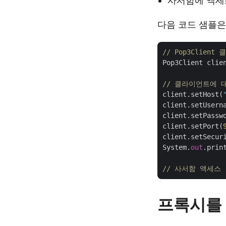
사서함에 액세
다음 코드 샘플은
// Pop3Clien
Pop3Client clie
// 클라이언트에 대
client.setHost(
client.setUsern
client.setPassw
client.setPort(
client.setSecuri
System.
out
.prin
// 사서함 액세스
프록시를 