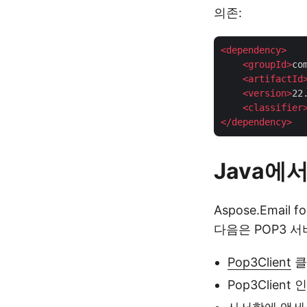
의존:
<
dependency
>
<
groupId
>
co
<
artifactId
<
version
>
22
<
classifier
</
dependency
>
Java에서
Aspose.Email
다음은 POP3 
Pop3Client
클
Pop3Clie