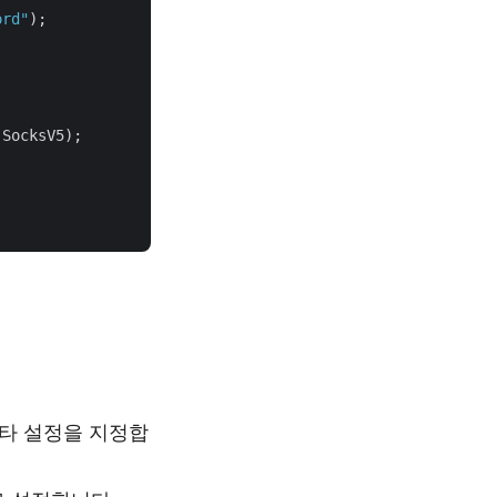
ord"
);

SocksV5);

기타 설정을 지정합