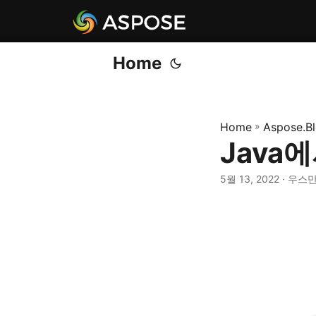
Home
Home
»
Aspose.B
Java
5월 13, 2022
· 우스