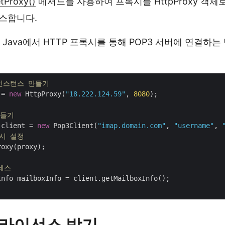
tProxy()
메서드를 사용하여 프록시를 HttpProxy 객체
스합니다.
 Java에서 HTTP 프록시를 통해 POP3 서버에 연결하
의 인스턴스 만들기
 = 
new
 HttpProxy(
"18.222.124.59"
, 
8080
);

 만들기
 client = 
new
 Pop3Client(
"imap.domain.com"
, 
"username"
, 
록시 설정
oxy(proxy);

세스
nfo mailboxInfo = client.getMailboxInfo();

I 라이선스 받기