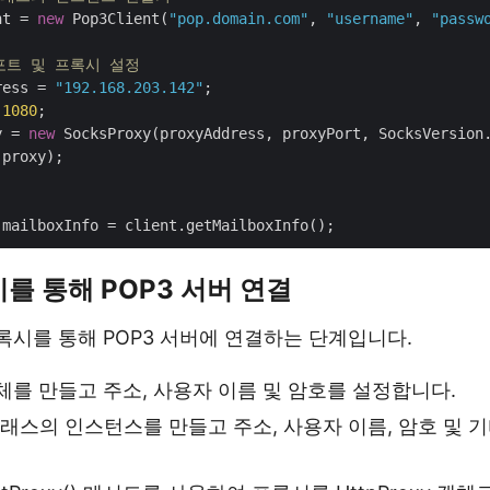
nt = 
new
 Pop3Client(
"pop.domain.com"
, 
"username"
, 
"passw
 포트 및 프록시 설정
ress = 
"192.168.203.142"
 
1080
;

y = 
new
 SocksProxy(proxyAddress, proxyPort, SocksVersion.
proxy);

시를 통해 POP3 서버 연결
프록시를 통해 POP3 서버에 연결하는 단계입니다.
를 만들고 주소, 사용자 이름 및 암호를 설정합니다.
래스의 인스턴스를 만들고 주소, 사용자 이름, 암호 및 