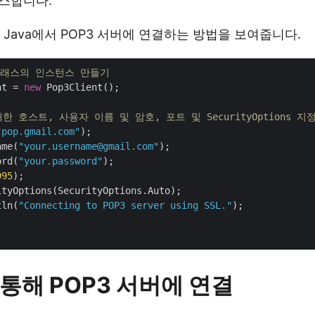
스합니다.
 Java에서 POP3 서버에 연결하는 방법을 보여줍니다.
t 클래스의 인스턴스 만들기
nt = 
new
 Pop3Client();

한 호스트, 사용자 이름 및 암호, 포트 및 SecurityOptions 지
"pop.gmail.com"
);

ame(
"your.username@gmail.com"
);

ord(
"your.password"
);

995
);

tyOptions(SecurityOptions.Auto);

tln(
"Connecting to POP3 server using SSL."
);

통해 POP3 서버에 연결