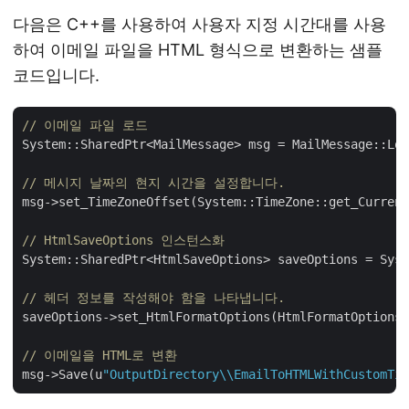
다음은 C++를 사용하여 사용자 지정 시간대를 사용
하여 이메일 파일을 HTML 형식으로 변환하는 샘플
코드입니다.
// 이메일 파일 로드
System::SharedPtr<MailMessage> msg = MailMessage::Loa
// 메시지 날짜의 현지 시간을 설정합니다.
msg->set_TimeZoneOffset(System::TimeZone::get_Current
// HtmlSaveOptions 인스턴스화
System::SharedPtr<HtmlSaveOptions> saveOptions = Syst
// 헤더 정보를 작성해야 함을 나타냅니다.
saveOptions->set_HtmlFormatOptions(HtmlFormatOptions:
// 이메일을 HTML로 변환
msg->Save(u
"OutputDirectory\\EmailToHTMLWithCustomTim