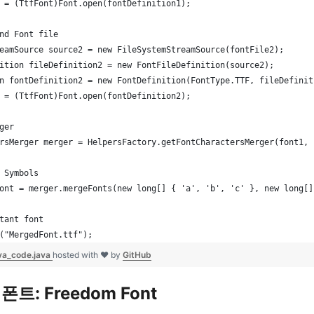
 = (TtfFont)Font.open(fontDefinition1);
nd Font file
eamSource source2 = new FileSystemStreamSource(fontFile2);
ition fileDefinition2 = new FontFileDefinition(source2);
n fontDefinition2 = new FontDefinition(FontType.TTF, fileDefinit
 = (TtfFont)Font.open(fontDefinition2);
ger
rsMerger merger = HelpersFactory.getFontCharactersMerger(font1, 
 Symbols
ont = merger.mergeFonts(new long[] { 'a', 'b', 'c' }, new long[]
tant font
("MergedFont.ttf");
ava_code.java
hosted with ❤ by
GitHub
트: Freedom Font