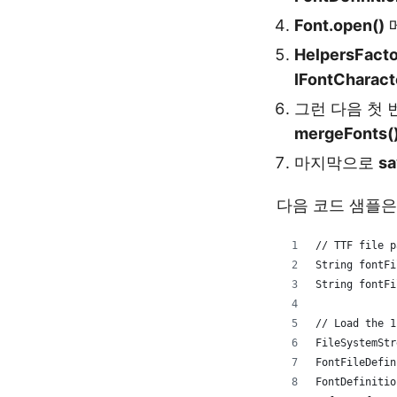
Font.open()
HelpersFact
IFontCharac
그런 다음 첫 
mergeFonts(
마지막으로
sa
다음 코드 샘플
// TTF file p
String fontFi
String fontFi
// Load the 1
FileSystemStr
FontFileDefin
FontDefinitio