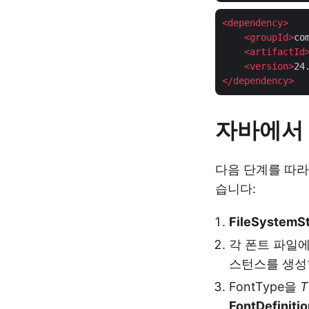
<
dependency
>
<
groupId
>
co
<
artifactId
<
version
>
24
</
dependency
>
자바에서 
다음 단계를 따라
습니다:
FileSystemS
각 폰트 파일
스턴스를 생성
FontType을
T
FontDefiniti