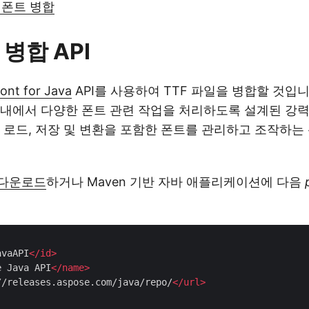
 폰트 병합
병합 API
ont for Java
API를 사용하여 TTF 파일을 병합할 것입니다
내에서 다양한 폰트 관련 작업을 처리하도록 설계된 강력한
 로드, 저장 및 변환을 포함한 폰트를 관리하고 조작하는
다운로드
하거나 Maven 기반 자바 애플리케이션에 다음
avaAPI
</
id
>
e Java API
</
name
>
//releases.aspose.com/java/repo/
</
url
>