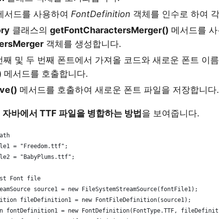
메서드를 사용하여
FontDefinition
객체를 인수로 하여 각
ory
클래스의
getFontCharactersMerger()
메서드를 사
tersMerger
객체를 생성합니다.
번째 및 두 번째 폰트에서 가져올 코드와 새로운 폰트 이
)
메서드를 호출합니다.
ve()
메서드를 호출하여 새로운 폰트 파일을 저장합니다.
은
자바에서 TTF 파일을 병합하는 방법
을 보여줍니다.
ath
le1 = "Freedom.ttf";
le2 = "BabyPlums.ttf";
st Font file
eamSource source1 = new FileSystemStreamSource(fontFile1);
ition fileDefinition1 = new FontFileDefinition(source1);
n fontDefinition1 = new FontDefinition(FontType.TTF, fileDefinit