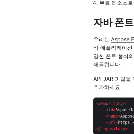
무료 리소스로
자바 폰트 
우리는
Aspose.F
바 애플리케이션 
양한 폰트 형식의
제공합니다.
API JAR 파일을
추가하세요.
<
repository
>
<
id
>
AsposeJ
<
name
>
Aspos
<
url
>
https:
</
repository
>