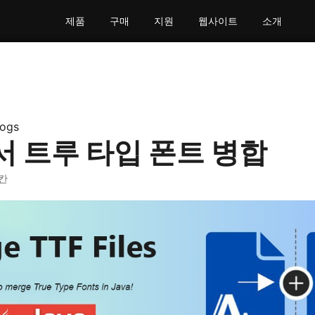
제품
구매
지원
웹사이트
소개
logs
 트루 타입 폰트 병합
 칸