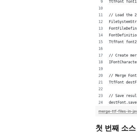
TtfFont font1
// Load the 2
FileSystemStr
FontFileDefin
FontDefinitio
TtfFont font2
// Create mer
IFontCharacte
// Merge Font
TtfFont destF
// Save resul
destFont.save
merge-ttf-files-in-j
첫 번째 소스 폰