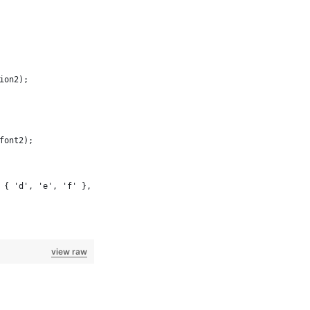
ion2);
font2);
 { 'd', 'e', 'f' }, "TestFont");
view raw