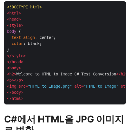
<!DOCTYPE 
html
>
<
html
>
<
head
>
<
style
>
body
 {

text-align
: center;

color
: black;

</
style
>
</
head
>
<
body
>
<
h2
>
Welcome to HTML to Image C# Test Conversion
</
h2
>
<
p
>
</
p
>
<
img
src
=
"HTML to Image.png"
alt
=
"HTML to Image"
styl
</
body
>
</
html
>
C#에서 HTML을 JPG 이미지