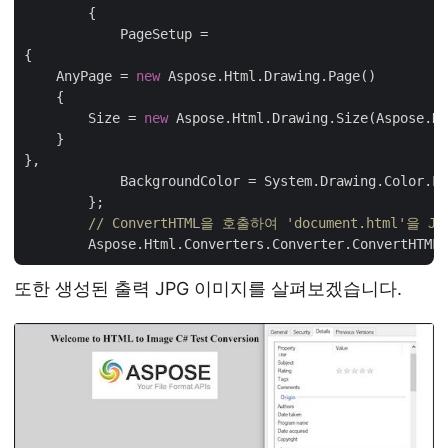
        {

            PageSetup =

{

    AnyPage = 
new
 Aspose.Html.Drawing.Page()

    {

        Size = 
new
 Aspose.Html.Drawing.Size(Aspose.Ht
    }

},

            BackgroundColor = System.Drawing.Color.Li
        };

// ConvertHTML을 호출하여 'document.html'을
        Aspose.Html.Converters.Converter.ConvertHTML(
또한 생성된 출력 JPG 이미지를 살펴보겠습니다.