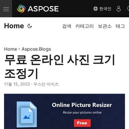
한국인
탐
색
Home
전
검색
카테고리
보관소
태그
환
Home
»
Aspose.Blogs
무료 온라인 사진 크기
조정기
11월 15, 2023
· 우스만 아지즈