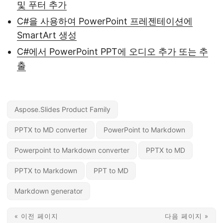
및 푸터 추가
C#을 사용하여 PowerPoint 프레젠테이션에
SmartArt 생성
C#에서 PowerPoint PPT에 오디오 추가 또는 추
출
Aspose.Slides Product Family
PPTX to MD converter
PowerPoint to Markdown
Powerpoint to Markdown converter
PPTX to MD
PPTX to Markdown
PPT to MD
Markdown generator
« 이전 페이지
다음 페이지 »