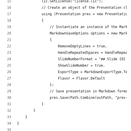
            lic.SetLicense("license.lic");
            // Create an object of the Presentation cla
            using (Presentation pres = new Presentation
            {
                // Instantiate an instance of the Markd
                MarkdownSaveOptions options = new Markd
                {
                    RemoveEmptyLines = true,
                    HandleRepeatedSpaces = HandleRepeat
                    SlideNumberFormat = "## Slide {0} -
                    ShowSlideNumber = true,
                    ExportType = MarkdownExportType.Tex
                    Flavor = Flavor.Default
                };
                // Save presentation in Markdown format
                pres.Save(Path.Combine(outPath, "pres-o
            }
        }
    }
}