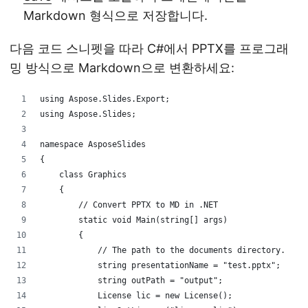
Markdown 형식으로 저장합니다.
다음 코드 스니펫을 따라 C#에서 PPTX를 프로그래
밍 방식으로 Markdown으로 변환하세요:
using Aspose.Slides.Export;
using Aspose.Slides;
namespace AsposeSlides
{
    class Graphics
    {
        // Convert PPTX to MD in .NET
        static void Main(string[] args)
        {
            // The path to the documents directory.
            string presentationName = "test.pptx";
            string outPath = "output";
            License lic = new License();