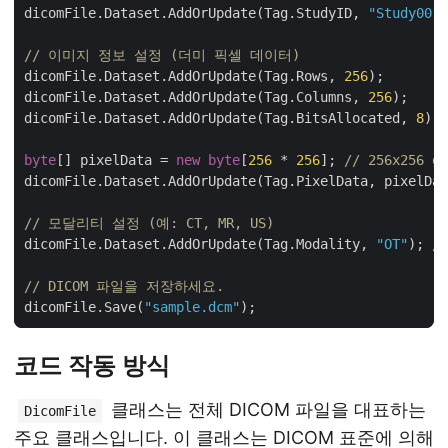
dicomFile.Dataset.AddOrUpdate(Tag.StudyID, 
"Study001"
// 이미지 정보 설정 (더미 픽셀 데이터)
dicomFile.Dataset.AddOrUpdate(Tag.Rows, 
256
dicomFile.Dataset.AddOrUpdate(Tag.Columns, 
256
dicomFile.Dataset.AddOrUpdate(Tag.BitsAllocated, 
8
byte
[] pixelData = 
new
byte
[
256
 * 
256
]; 
// 256x256 gr
// 모달리티 설정 (예: CT, MR, US)
dicomFile.Dataset.AddOrUpdate(Tag.Modality, 
"OT"
); 
//
// DICOM 파일을 저장하세요.
dicomFile.Save(
"sample.dcm"
코드 작동 방식
클래스는 전체 DICOM 파일을 대표하는
DicomFile
주요 클래스입니다. 이 클래스는 DICOM 표준에 의해