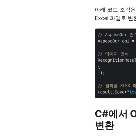
아래 코드 조각은
Excel 파일로 
// AsposeOcr
AsposeOcr api =
// 이미지 인식    
RecognitionResu
{

});

// 결과를 XLSX
result.Save(
"te
C#에서 
변환