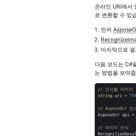
온라인 URI에서
로 변환할 수 있
먼저
AsposeO
RecognizeIm
마지막으로 결과
다음 코드는 C#
는 방법을 보여줍
// 인식할 이미지
string
 uri = 
"h
// AsposeOcr
AsposeOcr api =
// 이미지 인식    
RecognitionResu