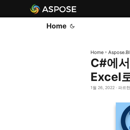
Home
Home
»
Aspose.B
C#에서
Excel
1월 26, 2022
· 파르