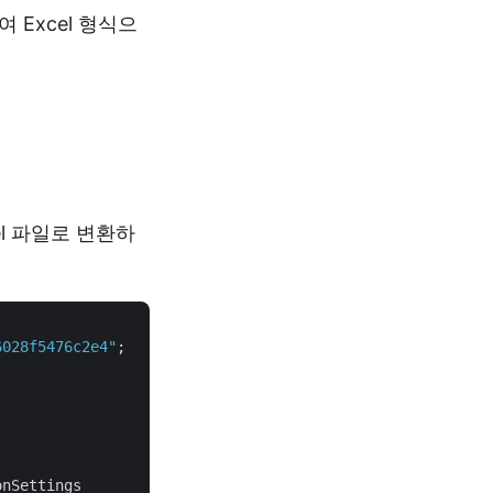
 Excel 형식으
l 파일로 변환하
6028f5476c2e4"
;

nSettings
