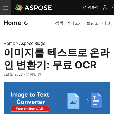
한국인
탐
색
Home
전
검색
카테고리
보관소
태그
환
Home
»
Aspose.Blogs
이미지를 텍스트로 온라
인 변환기: 무료 OCR
2월 2, 2023
· 무잠밀 칸