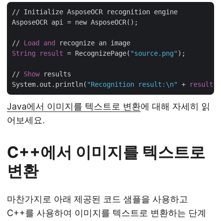
// Initialize AsposeOCR recognition engine

AsposeOCR api = new AsposeOCR();

// 
Load
and
String
result
 = RecognizePage(
"source.png"
);

// 
Show
 results

System.out.println(
"Recognition result:\n"
 + 
result
 +
Java에서 이미지를 텍스트로 변환
에 대해 자세히 읽
어보세요.
C++에서 이미지를 텍스트로
변환
마찬가지로 아래 제공된 코드 샘플을 사용하고
C++를 사용하여 이미지를 텍스트로 변환하는 단계