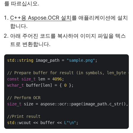
를 따르십시오.
C++용 Aspose.OCR 설치
를 애플리케이션에 설치
합니다.
아래 주어진 코드를 복사하여 이미지 파일을 텍스
트로 변환합니다.
std
::
string
 image_path = 
"sample.png"
;

// Prepare buffer for result (in symbols, len_byte = 
const
size_t
 len = 
4096
wchar_t
 buffer[len] = { 
0
 };

// Perform OCR
size_t
 size = aspose::ocr::page(image_path.c_str(), b
//Print result
std
::wcout << buffer << 
L"\n"