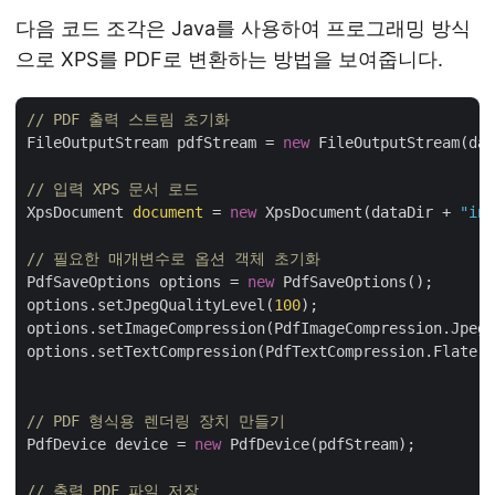
다음 코드 조각은 Java를 사용하여 프로그래밍 방식
으로 XPS를 PDF로 변환하는 방법을 보여줍니다.
// PDF 출력 스트림 초기화
FileOutputStream pdfStream = 
new
 FileOutputStream(dat
// 입력 XPS 문서 로드
XpsDocument 
document
 = 
new
 XpsDocument(dataDir + 
"inp
// 필요한 매개변수로 옵션 객체 초기화
PdfSaveOptions options = 
new
 PdfSaveOptions();

options.setJpegQualityLevel(
100
);

options.setImageCompression(PdfImageCompression.Jpeg)
options.setTextCompression(PdfTextCompression.Flate);

// PDF 형식용 렌더링 장치 만들기
PdfDevice device = 
new
 PdfDevice(pdfStream);

// 출력 PDF 파일 저장