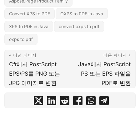
Aspose.Page Product Family
Convert XPS to PDF
OXPS to PDF in Java
XPS to PDF in Java
convert oxps to pdf
oxps to pdf
« 이전 페이지
다음 페이지 »
C#에서 PostScript
Java에서 PostScript
EPS/PS를 PNG 또는
PS 또는 EPS 파일을
JPG 이미지로 변환
PDF로 변환