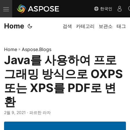
한국인
탐
색
Home
전
검색
카테고리
보관소
태그
환
Home
»
Aspose.Blogs
Java를 사용하여 프로
그래밍 방식으로 OXPS
또는 XPS를 PDF로 변
환
2월 9, 2021
· 파르한 라자