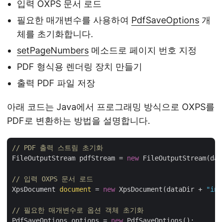
입력 OXPS 문서 로드
필요한 매개변수를 사용하여
PdfSaveOptions
개
체를 초기화합니다.
setPageNumbers
메소드로 페이지 번호 지정
PDF 형식용 렌더링 장치 만들기
출력 PDF 파일 저장
아래 코드는 Java에서 프로그래밍 방식으로 OXPS를
PDF로 변환하는 방법을 설명합니다.
// PDF 출력 스트림 초기화
FileOutputStream pdfStream = 
new
 FileOutputStream(dat
// 입력 OXPS 문서 로드
XpsDocument 
document
 = 
new
 XpsDocument(dataDir + 
"inp
// 필요한 매개변수로 옵션 객체 초기화
PdfSaveOptions options = 
new
 PdfSaveOptions();
