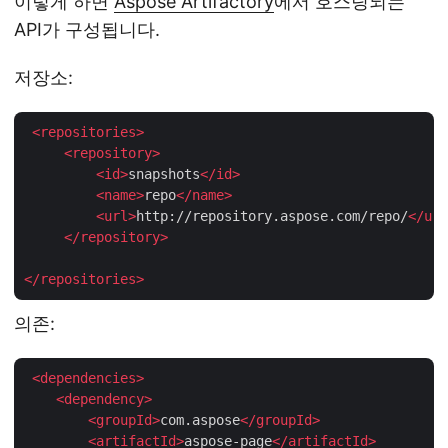
이렇게 하면
Aspose Artifactory
에서 호스팅되는
API가 구성됩니다.
저장소:
<
repositories
>
<
repository
>
<
id
>
snapshots
</
id
>
<
name
>
repo
</
name
>
<
url
>
http://repository.aspose.com/repo/
</
url
</
repository
>
</
repositories
>
의존:
<
dependencies
>
<
dependency
>
<
groupId
>
com.aspose
</
groupId
>
<
artifactId
>
aspose-page
</
artifactId
>