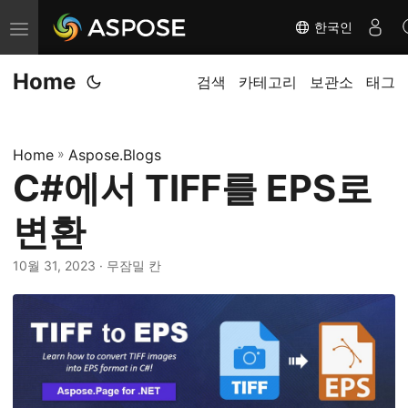
한국인
탐
색
Home
전
검색
카테고리
보관소
태그
환
Home
»
Aspose.Blogs
C#에서 TIFF를 EPS로
변환
10월 31, 2023
· 무잠밀 칸