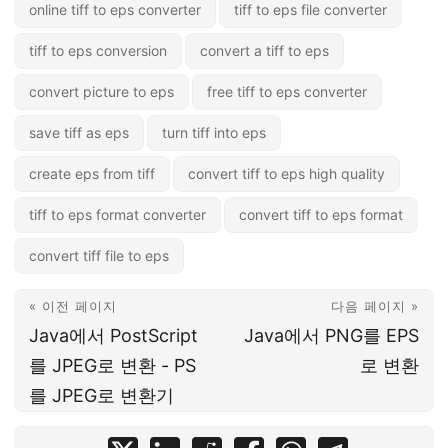
online tiff to eps converter
tiff to eps file converter
tiff to eps conversion
convert a tiff to eps
convert picture to eps
free tiff to eps converter
save tiff as eps
turn tiff into eps
create eps from tiff
convert tiff to eps high quality
tiff to eps format converter
convert tiff to eps format
convert tiff file to eps
« 이전 페이지
다음 페이지 »
Java에서 PostScript
Java에서 PNG를 EPS
를 JPEG로 변환 - PS
로 변환
를 JPEG로 변환기