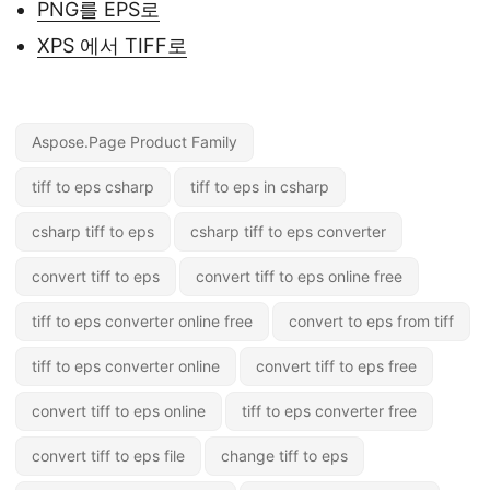
PNG를 EPS로
XPS 에서 TIFF로
Aspose.Page Product Family
tiff to eps csharp
tiff to eps in csharp
csharp tiff to eps
csharp tiff to eps converter
convert tiff to eps
convert tiff to eps online free
tiff to eps converter online free
convert to eps from tiff
tiff to eps converter online
convert tiff to eps free
convert tiff to eps online
tiff to eps converter free
convert tiff to eps file
change tiff to eps