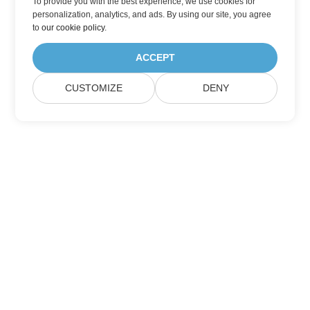
To provide you with the best experience, we use cookies for
personalization, analytics, and ads. By using our site, you agree
to
our cookie policy
.
ACCEPT
CUSTOMIZE
DENY
Aspose 제품 업데이트 구독
월간 뉴스레터 및 제안을 사서함으로 직접 받으십시오.
제출