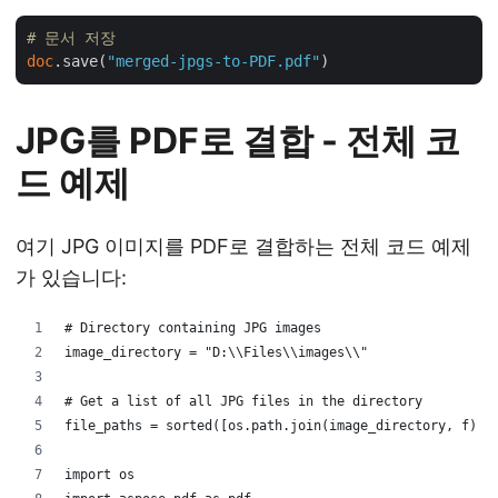
# 문서 저장
doc
.save(
"merged-jpgs-to-PDF.pdf"
JPG를 PDF로 결합 - 전체 코
드 예제
여기 JPG 이미지를 PDF로 결합하는 전체 코드 예제
가 있습니다:
# Directory containing JPG images
image_directory = "D:\\Files\\images\\"
# Get a list of all JPG files in the directory
file_paths = sorted([os.path.join(image_directory, f) f
import os