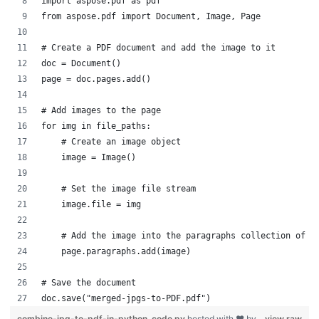
import aspose.pdf as pdf
from aspose.pdf import Document, Image, Page
# Create a PDF document and add the image to it
doc = Document()
page = doc.pages.add()
# Add images to the page
for img in file_paths:
    # Create an image object
    image = Image()
    # Set the image file stream
    image.file = img
    # Add the image into the paragraphs collection of t
    page.paragraphs.add(image)
# Save the document
doc.save("merged-jpgs-to-PDF.pdf")
combine-jpg-to-pdf-in-python_code.py
hosted with ❤ by
view raw