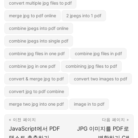
convert multiple jpg files to pdf
merge jpg to pdf online
2 jpegs into 1 pdf
combine jpegs into pdf online
combine jpegs into single pdf
combine jpg files in one pdf
combine jpg files in pdf
combine jpg in one pdf
combining jpg files to pdf
convert & merge jpg to pdf
convert two images to pdf
convert jpg to pdf combine
merge two jpg into one pdf
image in to pdf
« 이전 페이지
다음 페이지 »
JavaScript에서 PDF
JPG 이미지를 PDF로
텍스트 추출하기
병합하기 C#