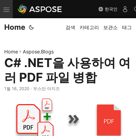
한국인
탐
색
Home
전
검색
카테고리
보관소
태그
환
Home
»
Aspose.Blogs
C# .NET을 사용하여 여
러 PDF 파일 병합
1월 16, 2020
· 우스만 아지즈