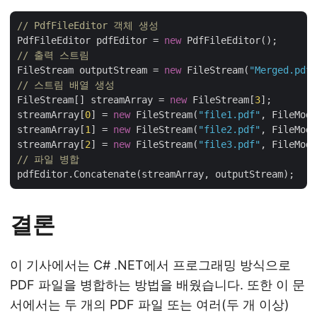
// PdfFileEditor 객체 생성
PdfFileEditor pdfEditor = 
new
// 출력 스트림
FileStream outputStream = 
new
 FileStream(
"Merged.pdf"
// 스트림 배열 생성 
FileStream[] streamArray = 
new
 FileStream[
3
];

streamArray[
0
] = 
new
 FileStream(
"file1.pdf"
, FileMode
streamArray[
1
] = 
new
 FileStream(
"file2.pdf"
, FileMode
streamArray[
2
] = 
new
 FileStream(
"file3.pdf"
// 파일 병합
결론
이 기사에서는 C# .NET에서 프로그래밍 방식으로
PDF 파일을 병합하는 방법을 배웠습니다. 또한 이 문
서에서는 두 개의 PDF 파일 또는 여러(두 개 이상)