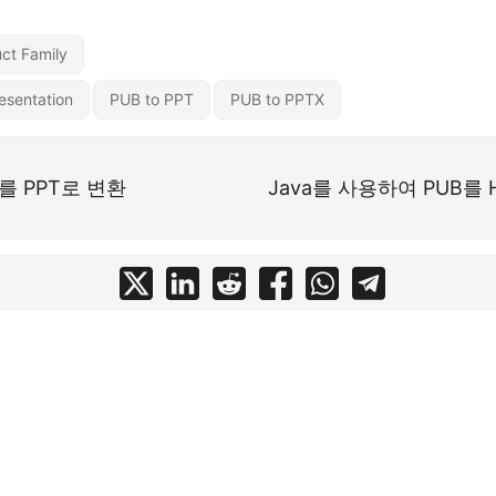
ct Family
esentation
PUB to PPT
PUB to PPTX
를 PPT로 변환
Java를 사용하여 PUB를