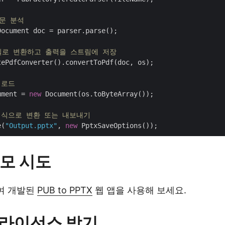
구문 분석
ocument doc = parser.parse();

 파일로 변환하고 출력을 스트림에 저장
ePdfConverter().convertToPdf(doc, os);

 로드
ument = 
new
 Document(os.toByteArray());

 형식으로 변환 또는 내보내기
e(
"Output.pptx"
, 
new
모 시도
하여 개발된
PUB to PPTX
웹 앱을 사용해 보세요.
I 라이선스 받기