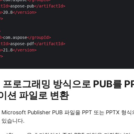
ctId
>
aspose-pub
</
artifactId
>
n
>
20.8
</
version
>
y
>
>
d
>
com.aspose
</
groupId
>
ctId
>
aspose-pdf
</
artifactId
>
n
>
21.8
</
version
>
y
>
서 프로그래밍 방식으로 PUB를 PP
이션 파일로 변환
icrosoft Publisher PUB 파일을 PPT 또는 PPTX
 있습니다.