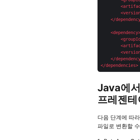
<
artifa
<
versio
</
dependenc
<
dependency
<
groupI
<
artifa
<
versio
</
dependenc
</
dependencies
>
Java에
프레젠테
다음 단계에 따라 M
파일로 변환할 수