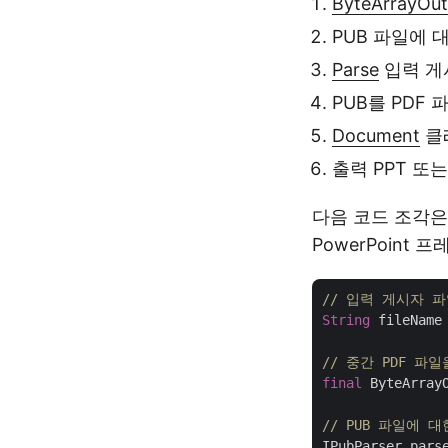
ByteArrayOu
PUB 파일에 
Parse
입력 게
PUB를 PDF
Document
클
출력 PPT 또
다음 코드 조각은 
PowerPoin
// 입력 게시자 
String
 fileName
// 중간 PDF 파일
final
 ByteArray
// PUB 파일에 대
IPubParser parse