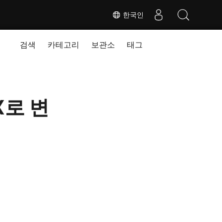
한국인
검색
카테고리
보관소
태그
X로 변