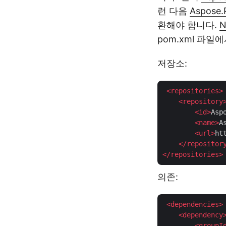
런 다음
Aspose.
환해야 합니다.
N
pom.xml 파일
저장소:
<
repositories
>
<
repository
<
id
>
Asp
<
name
>
A
<
url
>
ht
</
repositor
</
repositories
>
의존:
<
dependencies
>
<
dependency
<
groupI