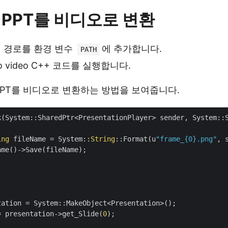
 PPT를 비디오로 변환
 경로를 환경 변수
에 추가합니다.
PATH
 to video C++ 코드를 실행합니다.
 PPT를 비디오로 변환하는 방법을 보여줍니다.
k(System::SharedPtr<PresentationPlayer> sender, System::S
ing
 fileName = System::
String
::Format(u
"frame_{0}.png"
, 
me()->Save(fileName);

ation = System::MakeObject<Presentation>();

= presentation->get_Slide(
0
);
