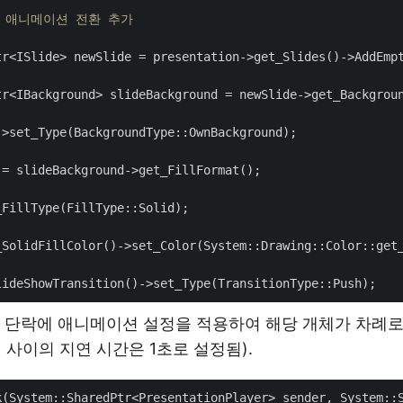
및 애니메이션 전환 추가
tr<ISlide> newSlide = presentation->get_Slides()->AddEmp
tr<IBackground> slideBackground = newSlide->get_Backgroun
>set_Type(BackgroundType::OwnBackground);

= slideBackground->get_FillFormat();

FillType(FillType::Solid);

_SolidFillColor()->set_Color(System::Drawing::Color::get_
 단락에 애니메이션 설정을 적용하여 해당 개체가 차례로
 사이의 지연 시간은 1초로 설정됨).
k(System::SharedPtr<PresentationPlayer> sender, System::S