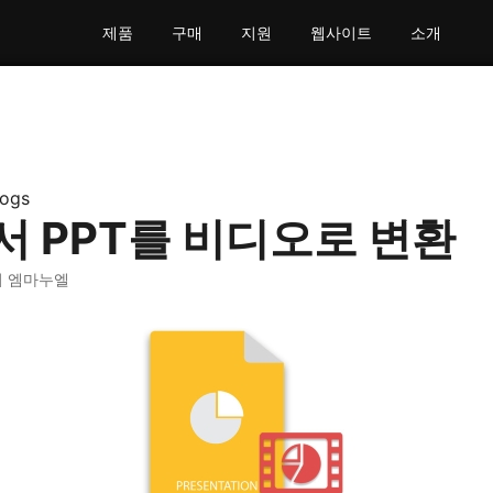
제품
구매
지원
웹사이트
소개
logs
서 PPT를 비디오로 변환
키 엠마누엘