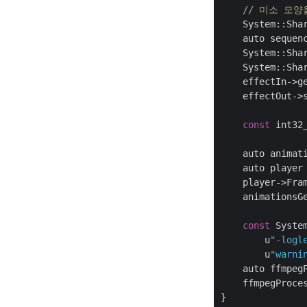
// 미소 모
    System::Sha
    auto sequenc
    System::Sha
    System::Sha
    effectIn->g
    effectOut->
const
 int32
    auto animat
    auto player
    player->Fram
    animationsGe
const
 Syste
        u
"-logl
        u
"warni
    auto ffmpeg
    ffmpegProces