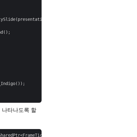
tySlide(presentation->get_Slide(
0
)->get_LayoutSlide());

d();

Indigo());

 나타나도록 할
haredPtr<FrameTickEventArgs> args)
