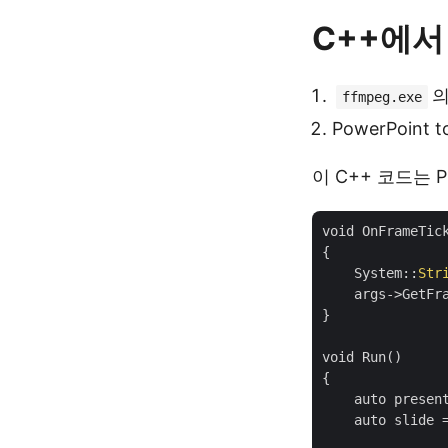
C++에서
의
ffmpeg.exe
PowerPoint
이 C++ 코드는
void OnFrameTic
{

    System::
Str
    args->GetFra
}

void Run()

{

    auto present
    auto slide 