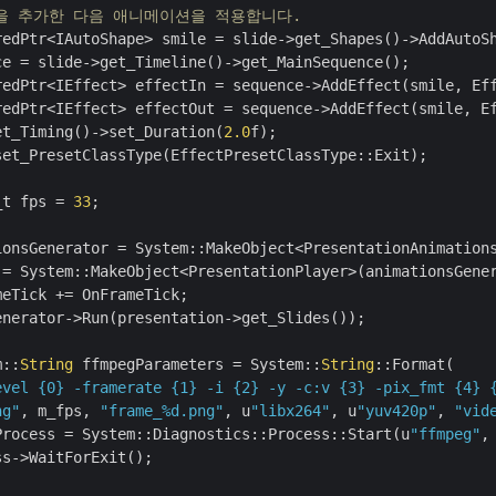
양을 추가한 다음 애니메이션을 적용합니다.
redPtr<IAutoShape> smile = slide->get_Shapes()->AddAutoS
e = slide->get_Timeline()->get_MainSequence();

redPtr<IEffect> effectIn = sequence->AddEffect(smile, Eff
redPtr<IEffect> effectOut = sequence->AddEffect(smile, Ef
et_Timing()->set_Duration(
2.0
f);

set_PresetClassType(EffectPresetClassType::Exit);

_t fps = 
33
;

ionsGenerator = System::MakeObject<PresentationAnimations
 = System::MakeObject<PresentationPlayer>(animationsGener
eTick += OnFrameTick;

nerator->Run(presentation->get_Slides());

m::
String
 ffmpegParameters = System::
String
::Format(

evel {0} -framerate {1} -i {2} -y -c:v {3} -pix_fmt {4} 
ng"
, m_fps, 
"frame_%d.png"
, u
"libx264"
, u
"yuv420p"
, 
"vid
Process = System::Diagnostics::Process::Start(u
"ffmpeg"
,
s->WaitForExit();
