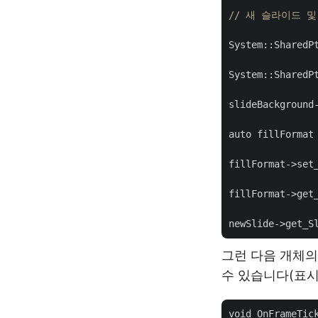
// 새 슬라이드 
System::SharedP
System::SharedP
slideBackground-
auto fillFormat 
fillFormat->set_
fillFormat->get
그런 다음 개체의
수 있습니다(표시
void OnFrameTic