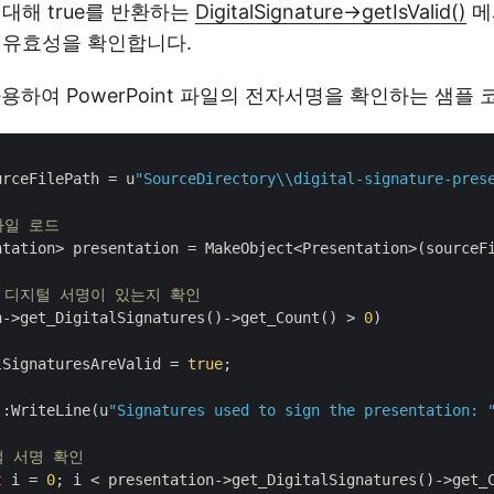
대해 true를 반환하는
DigitalSignature->getIsValid()
메
 유효성을 확인합니다.
용하여 PowerPoint 파일의 전자서명을 확인하는 샘플
urceFilePath = u
"SourceDirectory\\digital-signature-pres
파일 로드
ntation> presentation = MakeObject<Presentation>(sourceFi
 디지털 서명이 있는지 확인
n->get_DigitalSignatures()->get_Count() > 
0
)

lSignaturesAreValid = 
true
;

::WriteLine(u
"Signatures used to sign the presentation: 
털 서명 확인
t
 i = 
0
; i < presentation->get_DigitalSignatures()->get_C