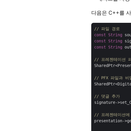
다음은 C++를 사
// 파일 경로
const
String
 so
const
String
 si
const
String
 ou
// 프레젠테이션 
SharedPtr<Prese
// PFX 파일과 비
SharedPtr<Digit
// 댓글 추가
signature->set_
// 프레젠테이션에
presentation->ge