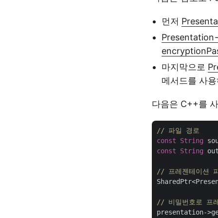
먼저
Presenta
Presentation
encryptionPa
마지막으로
Pr
메서드를 사용
다음은 C++를 
// 파일 경로
const
String
 so
const
String
 ou
// 프레젠테이션 
SharedPtr<Prese
// 비밀번호로 프
presentation->g