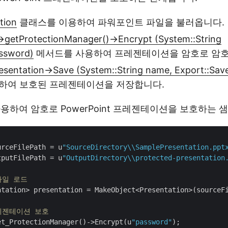
tion
클래스를 이용하여 파워포인트 파일을 불러옵니다.
->getProtectionManager()->Encrypt (System::String
ssword)
메서드를 사용하여 프레젠테이션을 암호로 암
esentation->Save (System::String name, Export::Sav
하여 보호된 프레젠테이션을 저장합니다.
사용하여 암호로 PowerPoint 프레젠테이션을 보호하는 
urceFilePath = u
"SourceDirectory\\SamplePresentation.ppt
tputFilePath = u
"OutputDirectory\\protected-presentation
파일 로드
ntation> presentation = MakeObject<Presentation>(sourceFi
레젠테이션 보호
et_ProtectionManager()->Encrypt(u
"password"
);
