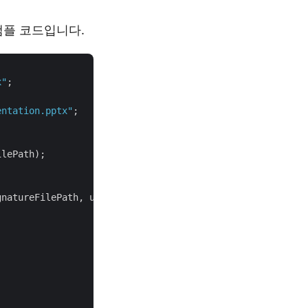
 샘플 코드입니다.
x"
entation.pptx"
;

lePath);

gnatureFilePath, u
"testpass1"
);
