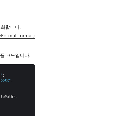
호화합니다.
eFormat format)
샘플 코드입니다.
x"
.pptx"
;

lePath);
