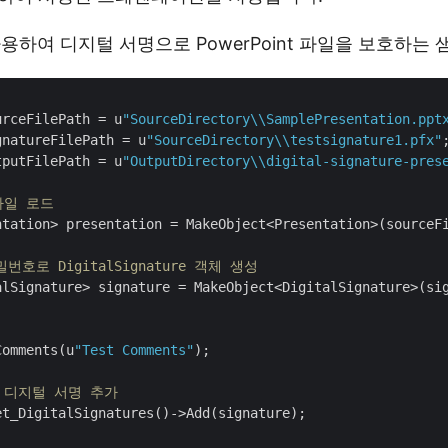
용하여 디지털 서명으로 PowerPoint 파일을 보호하는
urceFilePath = u
"SourceDirectory\\SamplePresentation.ppt
gnatureFilePath = u
"SourceDirectory\\testsignature1.pfx"
tputFilePath = u
"OutputDirectory\\digital-signature-pres
파일 로드
ntation> presentation = MakeObject<Presentation>(sourceFi
밀번호로 DigitalSignature 객체 생성
alSignature> signature = MakeObject<DigitalSignature>(si
Comments(u
"Test Comments"
);

 디지털 서명 추가
t_DigitalSignatures()->Add(signature);
