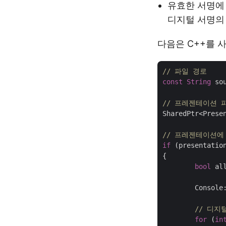
유효한 서명에 
디지털 서명의
다음은 C++를 사
// 파일 경로
const
String
 so
// 프레젠테이션 
SharedPtr<Prese
// 프레젠테이션에
if
 (presentatio
{

bool
 al
	Console
// 디지
for
 (
in