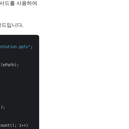
서드를 사용하여
 코드입니다.
entation.pptx"
;

lePath);

"
);

ount(); i++)
