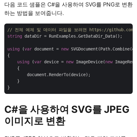
다음 코드 샘플은 C#을 사용하여 SVG를 PNG로 변환
하는 방법을 보여줍니다.
// 전체 예제 및 데이터 파일을 보려면 https://github.com/as
string
 dataDir = RunExamples.GetDataDir_Data();

using
 (
var
 document = 
new
 SVGDocument(Path.Combine(da
{

using
 (
var
 device = 
new
 ImageDevice(
new
 ImageRend
    {

        document.RenderTo(device);

    }

C#을 사용하여 SVG를 JPEG
이미지로 변환