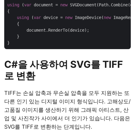
using
 (
var
 document = 
new
 SVGDocument(Path.Combine(da
{

using
 (
var
 device = 
new
 ImageDevice(
new
 ImageRend
    {

        document.RenderTo(device);

    }

C#을 사용하여 SVG를 TIFF
로 변환
TIFF는 손실 압축과 무손실 압축을 모두 지원하는 또
다른 인기 있는 디지털 이미지 형식입니다. 고해상도/
고품질 이미지를 생산하기 위해 그래픽 아티스트, 산
업 및 사진작가 사이에서 더 인기가 있습니다. 다음은
SVG를 TIFF로 변환하는 단계입니다.