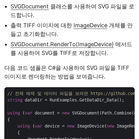
SVGDocument
클래스를 사용하여 SVG 파일을 로
드합니다.
출력 TIFF 이미지에 대한
ImageDevice
개체를 만
들고 초기화합니다.
SVGDocument.RenderTo(ImageDevice)
메서드
를 사용하여 SVG를 TIFF로 저장합니다.
다음 코드 샘플은 C#을 사용하여 SVG 파일을 TIFF
이미지로 렌더링하는 방법을 보여줍니다.
// 전체 예제 및 데이터 파일을 보려면 https://github.com/as
string
 dataDir = RunExamples.GetDataDir_Data();

using
 (
var
 document = 
new
 SVGDocument(Path.Combine(da
{

using
 (
var
 device = 
new
 ImageDevice(
new
 ImageRend
    {
