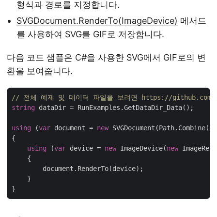
형식과 경로를 지정합니다.
SVGDocument.RenderTo(ImageDevice)
메서드
를 사용하여 SVG를 GIF로 저장합니다.
다음 코드 샘플은 C#을 사용한 SVG에서 GIF로의 변
환을 보여줍니다.
// 전체 예제 및 데이터 파일을 보려면 https://github.com/as
string
 dataDir = RunExamples.GetDataDir_Data();

using
 (
var
 document = 
new
 SVGDocument(Path.Combine(da
{

using
 (
var
 device = 
new
 ImageDevice(
new
 ImageRend
    {

        document.RenderTo(device);

    }
