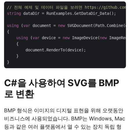
// 전체 예제 및 데이터 파일을 보려면 https://github.com/as
string
 dataDir = RunExamples.GetDataDir_Data();

using
 (
var
 document = 
new
 SVGDocument(Path.Combine(da
{

using
 (
var
 device = 
new
 ImageDevice(
new
 ImageRend
    {

        document.RenderTo(device);

    }

C#을 사용하여 SVG를 BMP
로 변환
BMP 형식은 이미지의 디지털 표현을 위해 오랫동안
비즈니스에 사용되었습니다. BMP는 Windows, Mac
등과 같은 여러 플랫폼에서 열 수 있는 장치 독립 형