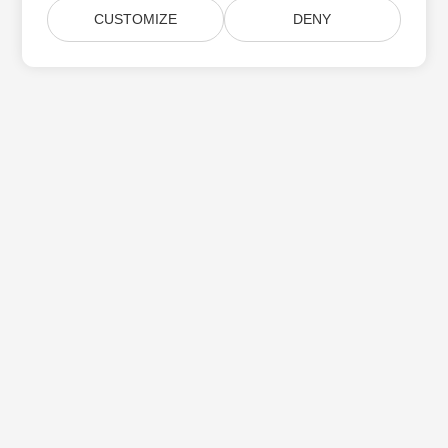
CUSTOMIZE
DENY
Aspose 제품 업데이트 구독
월간 뉴스레터 및 제안을 사서함으로 직접 받으십시오.
제출