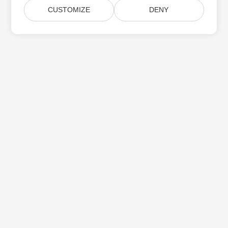
CUSTOMIZE
DENY
Aspose 제품 업데이트 구독
월간 뉴스레터 및 제안을 사서함으로 직접 받으십시오.
제출