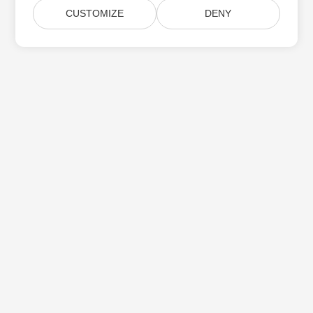
CUSTOMIZE
DENY
Aspose 제품 업데이트 구독
월간 뉴스레터 및 제안을 사서함으로 직접 받으십시오.
제출