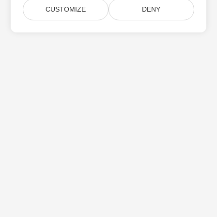
CUSTOMIZE
DENY
Aspose 제품 업데이트 구독
월간 뉴스레터 및 제안을 사서함으로 직접 받으십시오.
제출