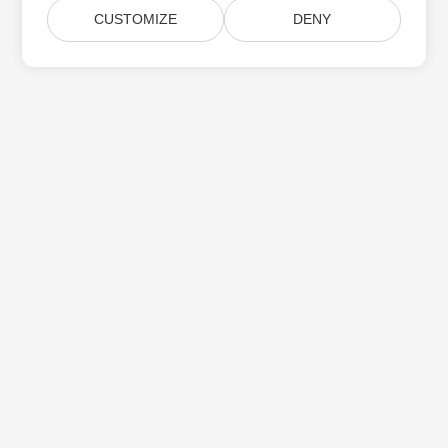
CUSTOMIZE
DENY
Aspose 제품 업데이트 구독
월간 뉴스레터 및 제안을 사서함으로 직접 받으십시오.
제출