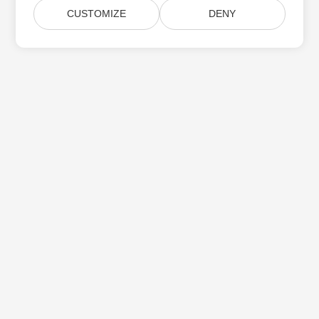
CUSTOMIZE
DENY
Aspose 제품 업데이트 구독
월간 뉴스레터 및 제안을 사서함으로 직접 받으십시오.
제출