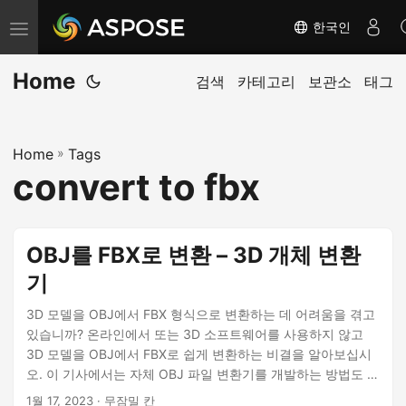
한국인
탐
색
Home
전
검색
카테고리
보관소
태그
환
Home
»
Tags
convert to fbx
OBJ를 FBX로 변환 – 3D 개체 변환
기
3D 모델을 OBJ에서 FBX 형식으로 변환하는 데 어려움을 겪고
있습니까? 온라인에서 또는 3D 소프트웨어를 사용하지 않고
3D 모델을 OBJ에서 FBX로 쉽게 변환하는 비결을 알아보십시
오. 이 기사에서는 자체 OBJ 파일 변환기를 개발하는 방법도 설
명합니다.
1월 17, 2023
· 무잠밀 칸