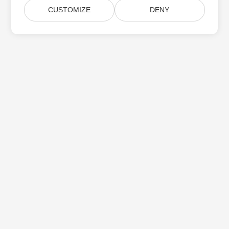
CUSTOMIZE
DENY
Aspose 제품 업데이트 구독
월간 뉴스레터 및 제안을 사서함으로 직접 받으십시오.
제출