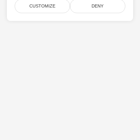
CUSTOMIZE
DENY
Aspose 제품 업데이트 구독
월간 뉴스레터 및 제안을 사서함으로 직접 받으십시오.
제출