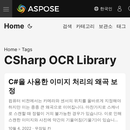
한국인
탐
색
Home
전
검색
카테고리
보관소
태그
환
Home
»
Tags
CSharp OCR Library
C#을 사용한 이미지 처리의 왜곡 보
정
컴퓨터 비전에서는 카메라와 센서의 위치를 올바르게 지정해야
하지만 이는 종종 큰 왜곡으로 이어집니다. 마찬가지로 스캐너
로 스캔할 때 정렬이 거의 불가능한 경우가 있습니다. 이로 인해
스캔한 이미지와 사진에 약간의 기울어짐(기울기)이 있습니다.
이 기사에서는 C#을 사용하여 이미지 처리에서 왜곡 보정을 수
10월 4, 2022
· 무잠밀 칸