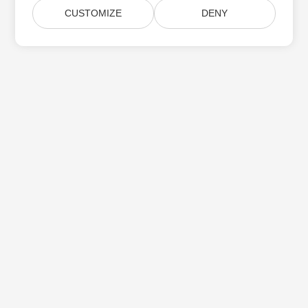
CUSTOMIZE
DENY
Aspose 제품 업데이트 구독
월간 뉴스레터 및 제안을 사서함으로 직접 받으십시오.
제출