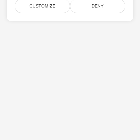
CUSTOMIZE
DENY
Aspose 제품 업데이트 구독
월간 뉴스레터 및 제안을 사서함으로 직접 받으십시오.
제출