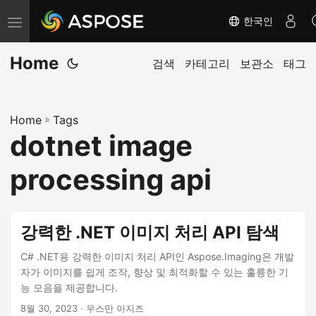
한국인
탐
색
Home
전
검색
카테고리
보관소
태그
환
Home
»
Tags
dotnet image
processing api
강력한 .NET 이미지 처리 API 탐색
C# .NET용 강력한 이미지 처리 API인 Aspose.Imaging은 개발
자가 이미지를 쉽게 조작, 향상 및 최적화할 수 있는 훌륭한 기
능 모음을 제공합니다.
8월 30, 2023
· 우스만 아지즈