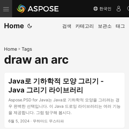
한국인
탐
색
Home
전
검색
카테고리
보관소
태그
환
Home
»
Tags
draw an arc
Java로 기하학적 모양 그리기 -
Java 그리기 라이브러리
Aspose.PSD for Java는 Java로 기하학적 모양을 그리려는 경
우 완벽한 선택입니다. 이 Java 드로잉 라이브러리는 여러 기능
을 제공합니다. 그럼 탐구해 봅시다.
6월 5, 2024
· 무하마드 무스타파