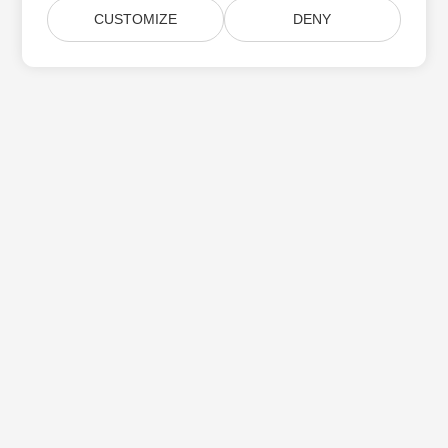
CUSTOMIZE
DENY
Aspose 제품 업데이트 구독
월간 뉴스레터 및 제안을 사서함으로 직접 받으십시오.
제출