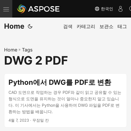
한국인
탐
색
Home
전
검색
카테고리
보관소
태그
환
Home
»
Tags
DWG 2 PDF
Python에서 DWG를 PDF로 변환
CAD 도면으로 작업하는 경우 PDF와 같이 읽고 공유할 수 있는
형식으로 도면을 유지하는 것이 얼마나 중요한지 알고 있습니
다. 이 기사에서는 Python을 사용하여 DWG 파일을 PDF로 변
환하는 방법을 배웁니다.
4월 7, 2023
· 무잠밀 칸