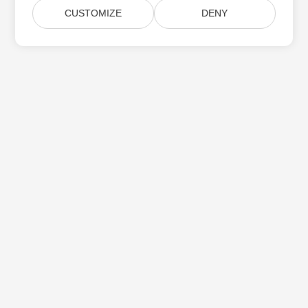
CUSTOMIZE
DENY
Aspose 제품 업데이트 구독
월간 뉴스레터 및 제안을 사서함으로 직접 받으십시오.
제출