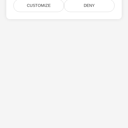
CUSTOMIZE
DENY
Aspose 제품 업데이트 구독
월간 뉴스레터 및 제안을 사서함으로 직접 받으십시오.
제출