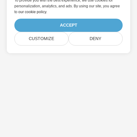
To provide you with the best experience, we use cookies for
personalization, analytics, and ads. By using our site, you agree
to
our cookie policy
.
ACCEPT
CUSTOMIZE
DENY
Aspose 제품 업데이트 구독
월간 뉴스레터 및 제안을 사서함으로 직접 받으십시오.
제출