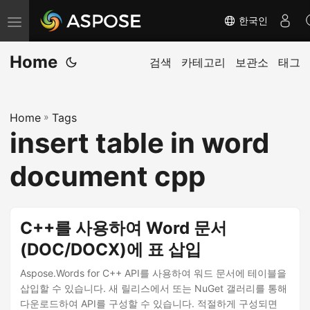
한국인
탐
색
Home
전
검색
카테고리
보관소
태그
환
Home
»
Tags
insert table in word
document cpp
C++를 사용하여 Word 문서
(DOC/DOCX)에 표 삽입
Aspose.Words for C++ API를 사용하여 워드 문서에 테이블을
삽입할 수 있습니다. 새 릴리스에서 또는 NuGet 갤러리를 통해
다운로드하여 API를 구성할 수 있습니다. 적절하게 구성되면