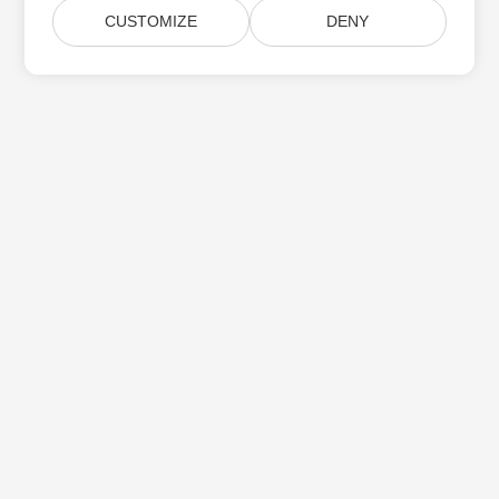
CUSTOMIZE
DENY
Aspose 제품 업데이트 구독
월간 뉴스레터 및 제안을 사서함으로 직접 받으십시오.
제출