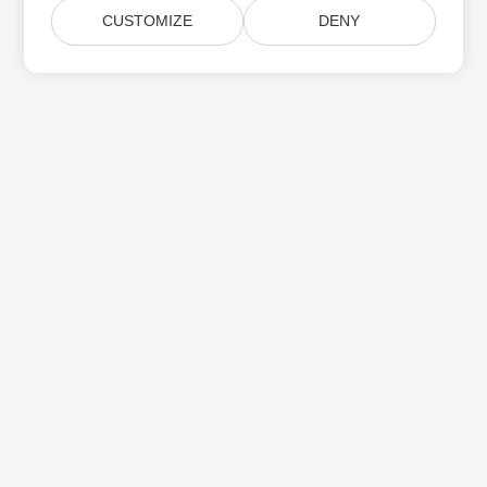
CUSTOMIZE
DENY
Aspose 제품 업데이트 구독
월간 뉴스레터 및 제안을 사서함으로 직접 받으십시오.
제출