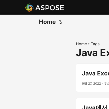
Home
Home
»
Tags
Java E
Java Ex
9월 27, 2022
· 우
Java에서