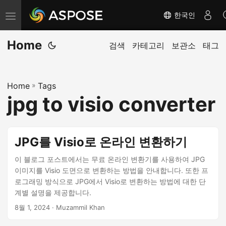
한국인
탐
색
Home
전
검색
카테고리
보관소
태그
환
Home
»
Tags
jpg to visio converter
JPG를 Visio로 온라인 변환하기
이 블로그 포스트에서는 무료 온라인 변환기를 사용하여 JPG
이미지를 Visio 도면으로 변환하는 방법을 안내합니다. 또한 프
로그래밍 방식으로 JPG에서 Visio로 변환하는 방법에 대한 단
계별 설명을 제공합니다.
8월 1, 2024
· Muzammil Khan