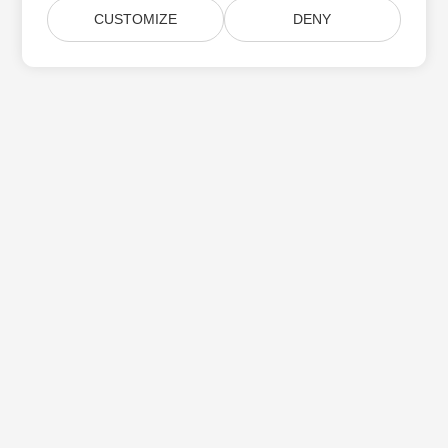
CUSTOMIZE
DENY
Aspose 제품 업데이트 구독
월간 뉴스레터 및 제안을 사서함으로 직접 받으십시오.
제출